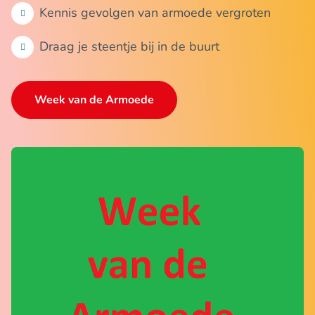
Kennis gevolgen van armoede vergroten
Draag je steentje bij in de buurt
Week van de Armoede