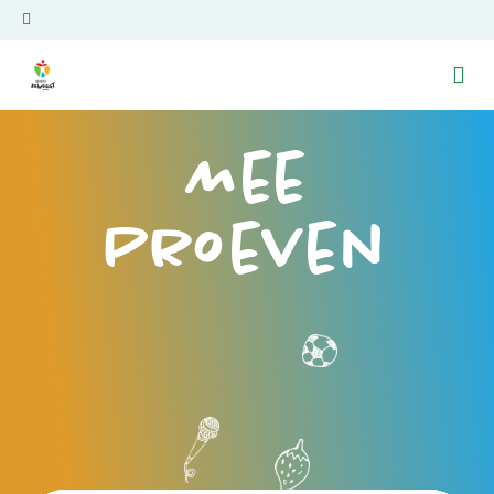
Ga naar de homepage van Venray Beweegt
Mee
Proeven