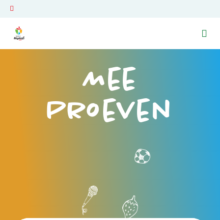
Ga naar de homepage van Venray Beweegt
Mee
Proeven